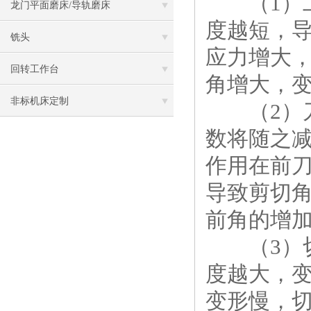
（1）工
龙门平面磨床/导轨磨床
度越短，
铣头
应力增大
回转工作台
角增大，
非标机床定制
（2）刀
数将随之
作用在前
导致剪切
前角的增
（3）切
度越大，
变形慢，