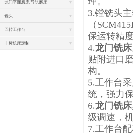
理。
龙门平面磨床/导轨磨床
3.镗铣头
铣头
（SCM4
回转工作台
保运转精
非标机床定制
4.
龙门铣床
贴附进口磨
构。
5.工作台
统，强力
6.
龙门铣床
级调速，
7.工作台