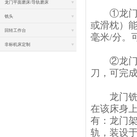
龙门平面磨床/导轨磨床
①龙门镗
铣头
或滑枕）能
回转工作台
毫米/分。
非标机床定制
②龙门钻
刀，可完
龙门
在该床身
有：龙门架
轨，装设