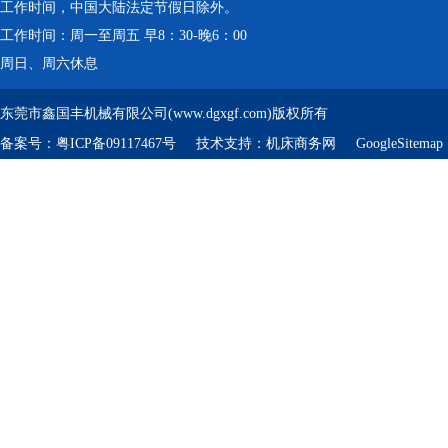
工作时间，中国大陆法定节假日除外。
工作时间：周一至周五 早8：30-晚6：00
周日、周六休息
东莞市鑫国丰机械有限公司(www.dgxgf.com)版权所有
备案号：
粤ICP备09117467号
技术支持：
机床商务网
GoogleSitemap