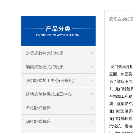
您现在的位
定梁式数控龙门铣床
龙门铣床
是
动梁式数控龙门铣床
直面、斜面及
强力卧式加工中心(开框机)
为了适应不同
1、龙门镗铣
落地式单柱卧式加工中心
半精加工和精
架，横梁沿立
单柱卧式铣床
龙门框架沿床
龙门镗铣床具
动柱卧式铣床
汽轮机、发电