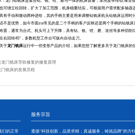
床：龙门钻铣床是集合钻、铣、镗、磨与一体的机床设备，采用皮带传动,噪音
也可绕立柱回转，扩大了加工范围，机身稳重结实，可根据用户需求配多轴器
具有手动和微动两种进给，其的手柄主要是用来调整钻铣床机头钻铣床运用时
话不是优势，如今市面zui常见的是二个手柄的客户反映还是两个手柄的钻铣
布置，通常为台式、机头可上下升降，具有钻、铣、镗、磨、攻丝等多种切削功
左右回转45°，多数机型工作台可纵向自动走刀。
关于
龙门铣床
运行中一些变形产品的介绍，如果您想了解更多关于龙门铣床的
述龙门铣床导轨修复的修复原理
龙门铣床的发展历程
服务宗旨
我们的正常
遵循“科技创新，品质求精；真诚服务，铸就品牌”的方