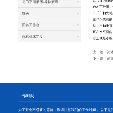
2、龙门钻铣
龙门平面磨床/导轨磨床
台均可升降，
立式主轴套筒
铣头
家作为优势的
回转工作台
动，主轴垂直
可在水平面内
非标机床定制
以上就是小编
上一篇：
简
下一篇：
谈
工作时间
为了避免不必要的等待，敬请注意我们的工作时间 。以下是