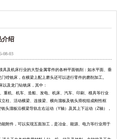
品介绍
6-08-03
模具及机床行业的大型金属零件的各种平面铣削：如水平面、垂
龙门镗铣床，在横梁上配上磨头还可以进行零件的磨削加工。
铣床以及龙门钻铣床，其中：
空、重机、机车、造船、发电、机床、汽车、印刷、模具等行业
双立柱、活动横梁、连接梁、横向溜板及铣头滑枕组成刚性框
铣头溜板沿横梁导轨左右运动（Y轴）及其上下运动（Z轴），
功能附件，可以实现五面加工，是冶金、能源、电力等行业用于