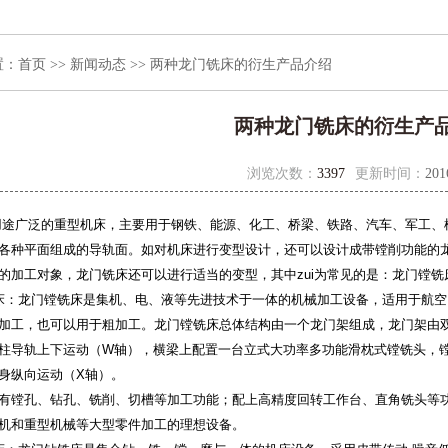
置：
首页
>>
新闻动态
>> 两种龙门铣床的衍生产品介绍
两种龙门铣床的衍生产
浏览次数：
3397
更新时间：
201
用途广泛的重型机床，主要用于钢铁、能源、化工、桥梁、铁路、汽车、军工、
各种平面组成的导轨面。如对机床进行变型设计，还可以设计成带镗削功能的
的加工对象，龙门铣床还可以进行适当的变型，其中zui为常见的是：龙门镗
床：龙门镗铣床是集机、电、液等先进技术于一体的机械加工设备，适用于航
加工，也可以用于粗加工。龙门镗铣床总体结构由一个龙门架组成，龙门架由
柱导轨上下运动（W轴），横梁上配置一台立式大功率多功能滑枕式镗铣头，镗
身纵向运动（X轴）。
有镗孔、钻孔、铣削、切槽等加工功能；配上高精度回转工作台、直角铣头等
机和重型机械等大型零件加工的理想设备。