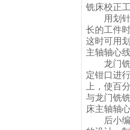
铣床校正
用划针校
长的工件
这时可用划
主轴轴心
龙门铣床
定钳口进
上，使百
与龙门铣
床主轴轴
后小编再