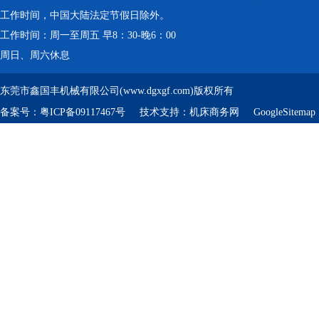
工作时间，中国大陆法定节假日除外。
工作时间：周一至周五 早8：30-晚6：00
周日、周六休息
东莞市鑫国丰机械有限公司(www.dgxgf.com)版权所有
备案号：
粤ICP备09117467号
技术支持：
机床商务网
GoogleSitemap