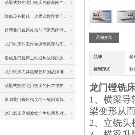
动梁式数控龙门铣床凭借高刚性动梁结构，大幅提升大尺寸复杂零件的加工精度与稳定性
降低设备损耗：动梁式数控龙门铣床的日常保养要点与故障排查指南
处理龙门铣床冷却与润滑系统泄漏故障的实用方法
详细介绍
龙门铣床的工作台运动原理与高精度定位技术
品牌
鑫
造成龙门铣床主轴过热故障的原因主要有哪些？
控制形式
数
龙门铣床刀具频繁损坏的故障排查与处理
龙门镗铣
动梁式数控龙门铣床的日常维护
1、横梁
影响龙门铣床精度的一项因素就是电源
梁变形从
龙门磨床磨削波纹产生机理及对策（三）
2、立铣头
3、横梁