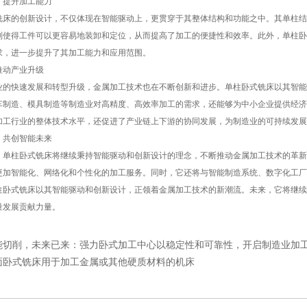
提升加工能力
的创新设计，不仅体现在智能驱动上，更贯穿于其整体结构和功能之中。其单柱结
则使得工件可以更容易地装卸和定位，从而提高了加工的便捷性和效率。此外，单柱卧
求，进一步提升了其加工能力和应用范围。
动产业升级
快速发展和转型升级，金属加工技术也在不断创新和进步。单柱卧式铣床以其智能
车制造、模具制造等制造业对高精度、高效率加工的需求，还能够为中小企业提供经济
加工行业的整体技术水平，还促进了产业链上下游的协同发展，为制造业的可持续发展
共创智能未来
柱卧式铣床将继续秉持智能驱动和创新设计的理念，不断推动金属加工技术的革新
更加智能化、网络化和个性化的加工服务。同时，它还将与智能制造系统、数字化工
式铣床以其智能驱动和创新设计，正领着金属加工技术的新潮流。未来，它将继续
量发展贡献力量。
能切削，未来已来：强力卧式加工中心以稳定性和可靠性，开启制造业加
面卧式铣床用于加工金属或其他硬质材料的机床