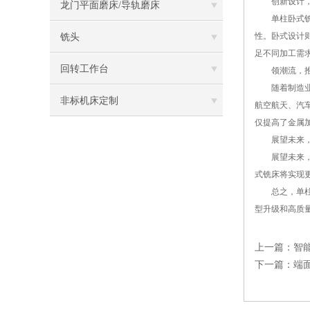
创新设计，
龙门平面磨床/导轨磨床
单柱卧式铣床
性。卧式设计
铣头
足不同加工需
回转工作台
领潮流，推
随着制造业的
非标机床定制
航空航天、汽
仅提高了金属
展望未来，
展望未来，单
式铣床将实现
总之，单柱卧
型升级和高质
上一篇：
智
下一篇：
端