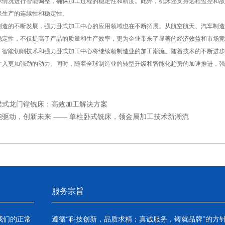
际情况进行智能调整，确保加工过程的稳定性和精度。此外，机床还支持远程监控和故
保生产的连续性和稳定性。
的不断发展，强力卧式加工中心的应用领域也在不断拓展。从航空航天、汽车制造
稳定性，不仅提高了产品的质量和生产效率，更为企业带来了显著的经济效益和市场竞
能切削技术和强力卧式加工中心将继续领制造业的加工潮流。随着技术的不断进步
注入更加强劲的动力。同时，随着全球制造业的转型升级和智能化趋势的加速推进，强
。
梁式龙门镗铣床：高效加工解决方案
能驱动，创新未来 —— 单柱卧式铣床，领金属加工技术新潮流
服务宗旨
我们的正常
遵循“科技创新，品质求精；真诚服务，铸就品牌”的方